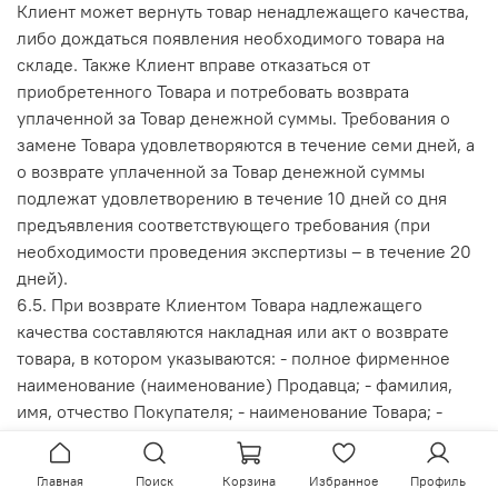
Клиент может вернуть товар ненадлежащего качества,
либо дождаться появления необходимого товара на
складе. Также Клиент вправе отказаться от
приобретенного Товара и потребовать возврата
уплаченной за Товар денежной суммы. Требования о
замене Товара удовлетворяются в течение семи дней, а
о возврате уплаченной за Товар денежной суммы
подлежат удовлетворению в течение 10 дней со дня
предъявления соответствующего требования (при
необходимости проведения экспертизы – в течение 20
дней).
6.5. При возврате Клиентом Товара надлежащего
качества составляются накладная или акт о возврате
товара, в котором указываются: - полное фирменное
наименование (наименование) Продавца; - фамилия,
имя, отчество Покупателя; - наименование Товара; -
даты заключения договора и передачи Товара; - сумма,
подлежащая возврату; - подписи Продавца и Клиента.
Главная
Поиск
Корзина
Избранное
Профиль
6.6. Товары, не подлежащие обмену/возврату: