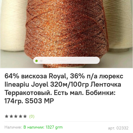
64% вискоза Royal, 36% п/а люрекс
Iineapiu Joyel 320м/100гр Ленточка
Терракотовый. Есть мал. Бобинки:
174гр. S503 MP
(0)
Наличие:
В наличии: 1327 grm
арт.
02332