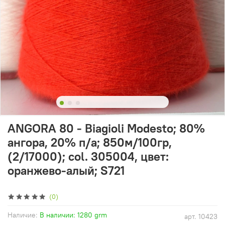
ANGORA 80 - Biagioli Modesto; 80%
ангора, 20% п/а; 850м/100гр,
(2/17000); col. 305004, цвет:
оранжево-алый; S721
(0)
Наличие:
В наличии: 1280 grm
арт.
10423