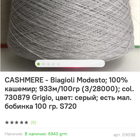
CASHMERE - Biagioli Modesto; 100%
кашемир; 933м/100гр (3/28000); col.
730879 Grigio, цвет: серый; есть мал.
бобинка 100 гр. S720
(0)
Наличие:
В наличии: 6943 grm
арт.
09098