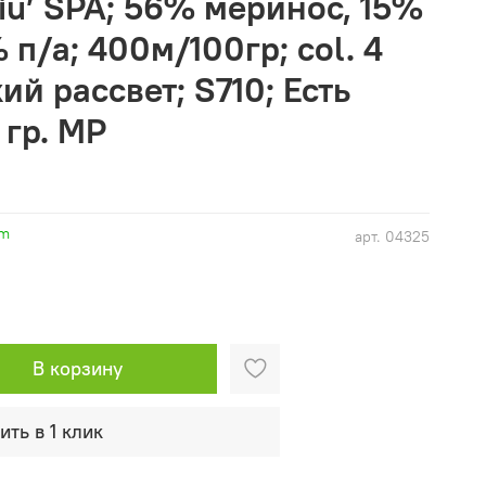
iu’ SPA; 56% меринос, 15%
 п/а; 400м/100гр; col. 4
й рассвет; S710; Есть
 гр. MP
rm
арт.
04325
В корзину
ить в 1 клик