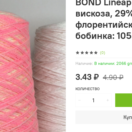
BOND Lineap
вискоза, 29%
флорентийски
бобинка: 105
(0)
Наличие:
В наличии: 2066 g
3.43 ₽
4.90 ₽
КОЛИЧЕСТВО
Куп