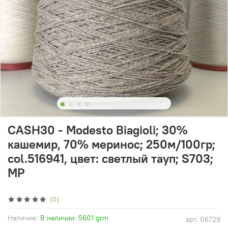
CASH30 - Modesto Biagioli; 30%
кашемир, 70% меринос; 250м/100гр;
col.516941, цвет: светлый тауп; S703;
MP
(0)
Наличие:
В наличии: 5601 grm
арт.
06729