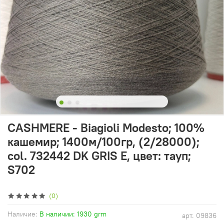
CASHMERE - Biagioli Modesto; 100%
кашемир; 1400м/100гр, (2/28000);
col. 732442 DK GRIS E, цвет: тауп;
S702
(0)
Наличие:
В наличии: 1930 grm
арт.
09836