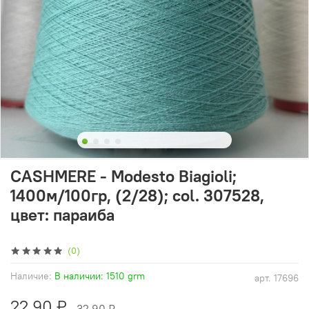
CASHMERE - Modesto Biagioli;
1400м/100гр, (2/28); col. 307528,
цвет: параиба
(0)
Наличие:
В наличии: 1510 grm
арт.
17696
22.90 ₽
32.90 ₽