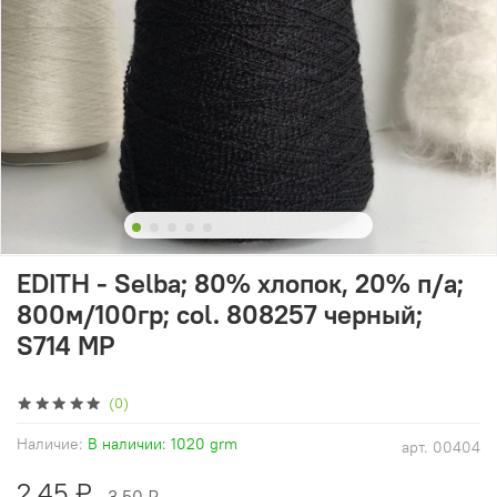
EDITH - Selba; 80% хлопок, 20% п/а;
800м/100гр; col. 808257 черный;
S714 MP
(0)
Наличие:
В наличии: 1020 grm
арт.
00404
2.45 ₽
3.50 ₽