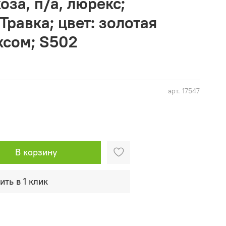
оза, п/а, люрекс;
Травка; цвет: золотая
ксом; S502
арт.
17547
В корзину
ить в 1 клик