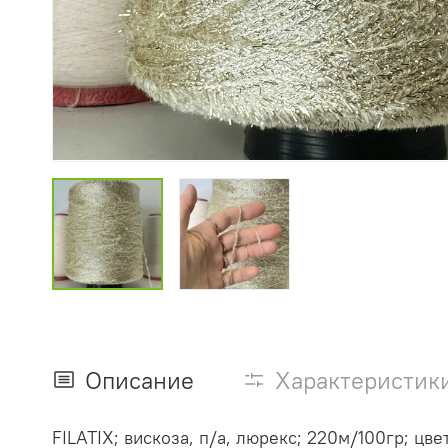
Описание
Характеристик
FILATIX; вискоза, п/а, люрекс; 220м/100гр; цв