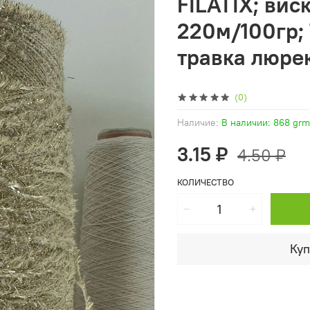
FILATIX; виск
220м/100гр; 
травка люре
(0)
Наличие:
В наличии: 868 grm
3.15 ₽
4.50 ₽
КОЛИЧЕСТВО
Куп