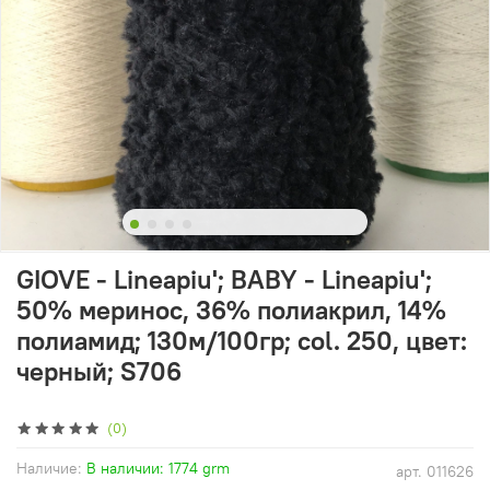
GIOVE - Lineapiu'; BABY - Lineapiu';
50% меринос, 36% полиакрил, 14%
полиамид; 130м/100гр; col. 250, цвет:
черный; S706
(0)
Наличие:
В наличии: 1774 grm
арт.
011626