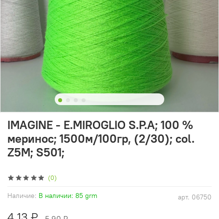
IMAGINE - E.MIROGLIO S.P.A; 100 %
меринос; 1500м/100гр, (2/30); col.
Z5M; S501;
(0)
Наличие:
В наличии: 85 grm
арт.
06750
4.13 ₽
5.90 ₽