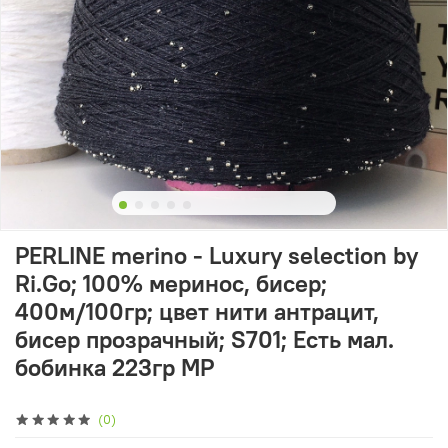
PERLINE merino - Luxury selection by
Ri.Go; 100% меринос, бисер;
400м/100гр; цвет нити антрацит,
бисер прозрачный; S701; Есть мал.
бобинка 223гр MP
(0)