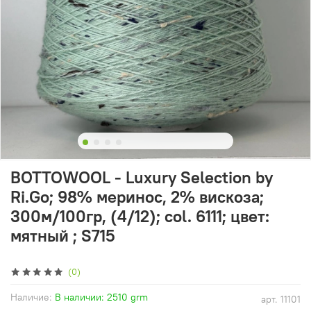
BOTTOWOOL - Luxury Selection by
Ri.Go; 98% меринос, 2% вискоза;
300м/100гр, (4/12); col. 6111; цвет:
мятный ; S715
(0)
Наличие:
В наличии: 2510 grm
арт.
11101