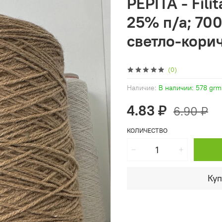
PEPITA - Fili
25% п/а; 700
светло-кори
(0)
Наличие:
В наличии: 578 grm
4.83 ₽
6.90 ₽
КОЛИЧЕСТВО
Куп