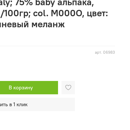
taly; 75% baby альпака,
/100гр; col. M000O, цвет:
чневый меланж
арт.
06983
В корзину
ить в 1 клик