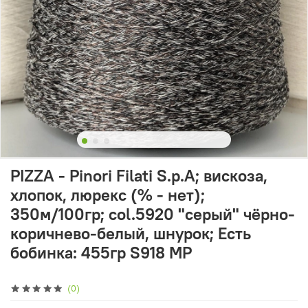
PIZZA - Pinori Filati S.p.A; вискоза,
хлопок, люрекс (% - нет);
350м/100гр; col.5920 "серый" чёрно-
коричнево-белый, шнурок; Есть
бобинка: 455гр S918 MP
(0)