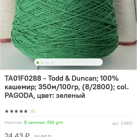
TA01F0288 - Todd & Duncan; 100%
кашемир; 350м/100гр, (8/2800); col.
PAGODA, цвет: зеленый
(0)
Наличие:
В наличии: 692 grm
арт.
09831
24.43 ₽
34.90 ₽