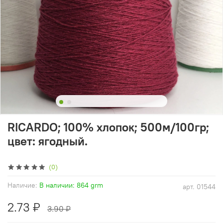
RICARDO; 100% хлопок; 500м/100гр;
цвет: ягодный.
(0)
Наличие:
В наличии: 864 grm
арт.
01544
2.73 ₽
3.90 ₽