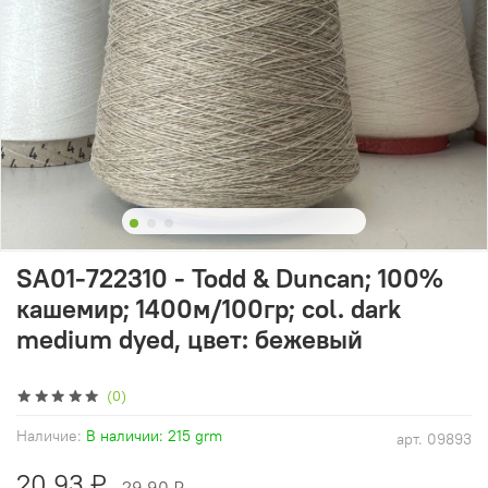
SA01-722310 - Todd & Duncan; 100%
кашемир; 1400м/100гр; col. dark
medium dyed, цвет: бежевый
(0)
Наличие:
В наличии: 215 grm
арт.
09893
20.93 ₽
29.90 ₽