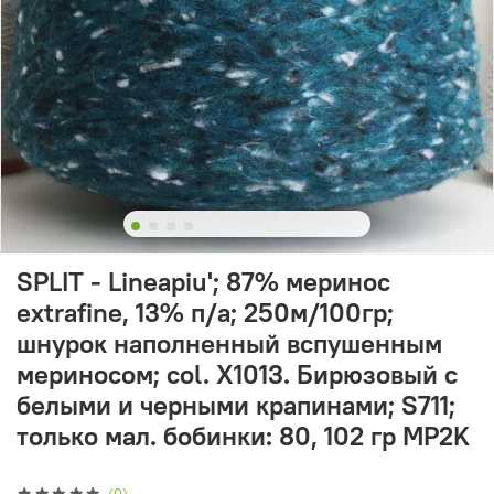
SPLIT - Lineapiu'; 87% меринос
extrafine, 13% п/а; 250м/100гр;
шнурок наполненный вспушенным
мериносом; col. X1013. Бирюзовый с
белыми и черными крапинами; S711;
только мал. бобинки: 80, 102 гр MP2K
(0)