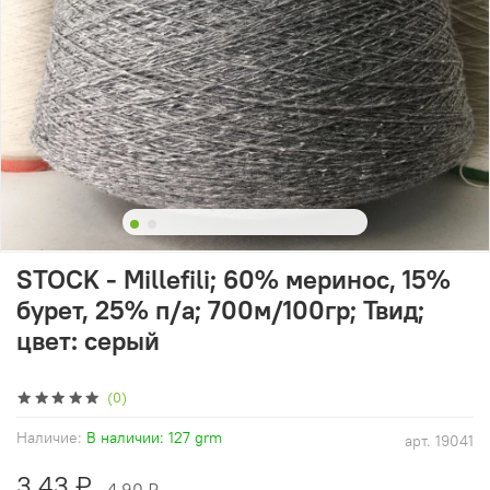
STOCK - Millefili; 60% меринос, 15%
бурет, 25% п/а; 700м/100гр; Твид;
цвет: серый
(0)
Наличие:
В наличии: 127 grm
арт.
19041
3.43 ₽
4.90 ₽