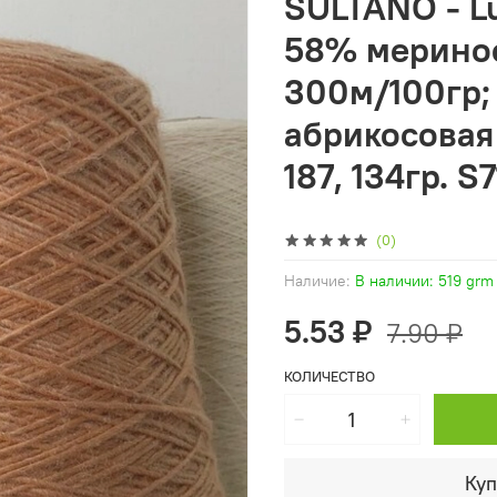
SULTANO - Lu
58% меринос
300м/100гр; 
абрикосовая 
187, 134гр. S
(0)
Наличие:
В наличии: 519 grm
5.53 ₽
7.90 ₽
КОЛИЧЕСТВО
Куп