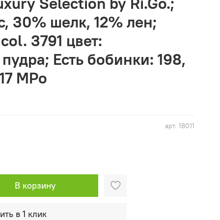
xury Selection by Ri.Go.;
, 30% шелк, 12% лен;
col. 3791 цвет:
пудра; Есть бобинки: 198,
717 MPo
арт.
18011
В корзину
ить в 1 клик