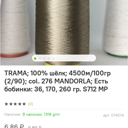
TRAMA; 100% шёлк; 4500м/100гр
(2/90); col. 276 MANDORLA; Есть
бобинки: 36, 170, 260 гр. S712 MP
(0)
Наличие:
В наличии: 1318 grm
арт.
014014
6.86 ₽
9.80 ₽