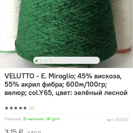
VELUTTO - E. Miroglio; 45% вискоза,
55% акрил фибра; 600м/100гр;
велюр; col.Y65, цвет: зелёный лесной
(0)
Наличие:
В наличии: 141 grm
арт.
012627
3.15 ₽
4.50 ₽