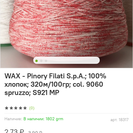
WAX - Pinory Filati S.p.A.; 100%
хлопок; 320м/100гр; col. 9060
spruzzo; S921 MP
(0)
Наличие:
В наличии: 1802 grm
арт.
18317
2.73 ₽
3.90 ₽